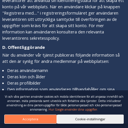
leverantörer att använda sin identifieringsdata för att skapa ett
konto på vår webbplats. När en användare klickar på knappen
"Registrera med...." i registreringsformuläret ger användaren
leverantören sitt uttryckliga samtycke till överföringen av de
uppgifter som krävs för att skapa sitt konto. För mer
information kan användaren konsultera den relevanta
leverantörens sekretesspolicy.
D. Offentliggörande
När du använder vår tjänst publiceras följande information så
att den är synlig för andra medlemmar på webbplatsen:
Deras användarnamn
Deras kön och ålder
Deras profilbilder
Den information som användaren tillhandahåller om sina
intressen och sexuella preferenser
Vi och våra partner använder cookies och mobila identifierare för att anpassa innehåll och
annonser, mäta prestanda samt utveckla och förbättra våra tjänster. Detta inkluderar
Tillhandahållande till tredje part:
användning av dina personuppgifter för både personanpassad och icke-personanpassad
annonsering.
Hur Google använder dina uppgifter.
Vi kan vidarebefordra deras uppgifter till våra partner. Dessa
Acceptera
Cookie-inställningar
partner är involverade i genomförandet av avtalet. Dessa
partner använder endast deras uppgifter för webbplatsens