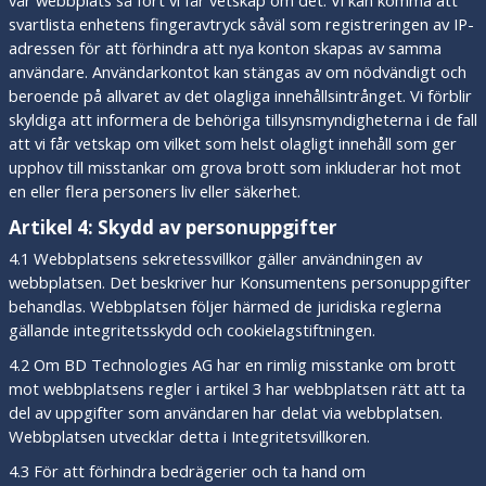
vår webbplats så fort vi får vetskap om det. Vi kan komma att
svartlista enhetens fingeravtryck såväl som registreringen av IP-
adressen för att förhindra att nya konton skapas av samma
användare. Användarkontot kan stängas av om nödvändigt och
beroende på allvaret av det olagliga innehållsintrånget. Vi förblir
skyldiga att informera de behöriga tillsynsmyndigheterna i de fall
att vi får vetskap om vilket som helst olagligt innehåll som ger
upphov till misstankar om grova brott som inkluderar hot mot
en eller flera personers liv eller säkerhet.
Artikel 4: Skydd av personuppgifter
4.1 Webbplatsens sekretessvillkor gäller användningen av
webbplatsen. Det beskriver hur Konsumentens personuppgifter
behandlas. Webbplatsen följer härmed de juridiska reglerna
gällande integritetsskydd och cookielagstiftningen.
4.2 Om BD Technologies AG har en rimlig misstanke om brott
mot webbplatsens regler i artikel 3 har webbplatsen rätt att ta
del av uppgifter som användaren har delat via webbplatsen.
Webbplatsen utvecklar detta i Integritetsvillkoren.
4.3 För att förhindra bedrägerier och ta hand om