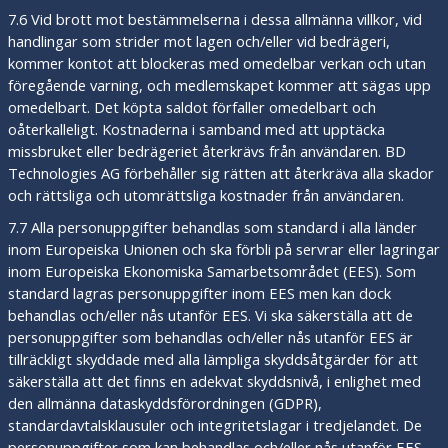
7.6 Vid brott mot bestämmelserna i dessa allmänna villkor, vid
handlingar som strider mot lagen och/eller vid bedrägeri,
kommer kontot att blockeras med omedelbar verkan och utan
föregående varning, och medlemskapet kommer att sägas upp
omedelbart. Det köpta saldot förfaller omedelbart och
oåterkalleligt. Kostnaderna i samband med att upptäcka
missbruket eller bedrägeriet återkrävs från användaren. BD
Technologies AG förbehåller sig rätten att återkräva alla skador
och rättsliga och utomrättsliga kostnader från användaren.
7.7 Alla personuppgifter behandlas som standard i alla länder
inom Europeiska Unionen och ska förbli på servrar eller lagringar
inom Europeiska Ekonomiska Samarbetsområdet (EES). Som
standard lagras personuppgifter inom EES men kan dock
behandlas och/eller nås utanför EES. Vi ska säkerställa att de
personuppgifter som behandlas och/eller nås utanför EES är
tillräckligt skyddade med alla lämpliga skyddsåtgärder för att
säkerställa att det finns en adekvat skyddsnivå, i enlighet med
den allmänna dataskyddsförordningen (GDPR),
standardavtalsklausuler och integritetslagar i tredjelandet. De
personuppgifter som kan behandlas och/eller nås utanför EES