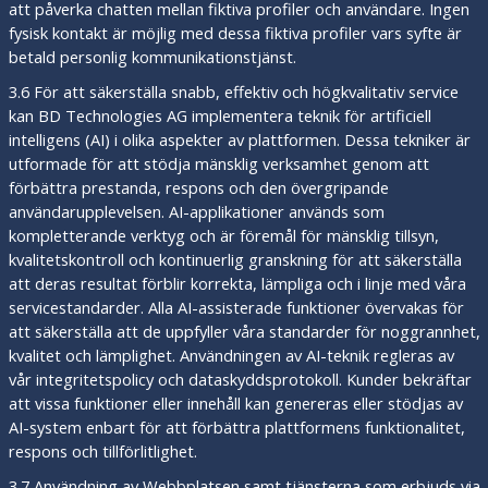
att påverka chatten mellan fiktiva profiler och användare. Ingen
fysisk kontakt är möjlig med dessa fiktiva profiler vars syfte är
betald personlig kommunikationstjänst.
3.6 För att säkerställa snabb, effektiv och högkvalitativ service
kan BD Technologies AG implementera teknik för artificiell
intelligens (AI) i olika aspekter av plattformen. Dessa tekniker är
utformade för att stödja mänsklig verksamhet genom att
förbättra prestanda, respons och den övergripande
användarupplevelsen. AI-applikationer används som
kompletterande verktyg och är föremål för mänsklig tillsyn,
kvalitetskontroll och kontinuerlig granskning för att säkerställa
att deras resultat förblir korrekta, lämpliga och i linje med våra
servicestandarder. Alla AI-assisterade funktioner övervakas för
att säkerställa att de uppfyller våra standarder för noggrannhet,
kvalitet och lämplighet. Användningen av AI-teknik regleras av
vår integritetspolicy och dataskyddsprotokoll. Kunder bekräftar
att vissa funktioner eller innehåll kan genereras eller stödjas av
AI-system enbart för att förbättra plattformens funktionalitet,
respons och tillförlitlighet.
3.7 Användning av Webbplatsen samt tjänsterna som erbjuds via