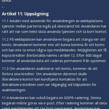
länkar.
"
Artikel 11: Uppsägning
11.1 Avtalet med avseende för användningen av webbplatsens
tjänster mellan parterna ingås på obestämd tid. Användaren har
rätt att när som helst sluta använda tjänsten och ta bort kontot.
11.2 På webbplatsen kan användaren begära att stänga ner sitt
konto. Användaren kommer inte att kunna komma åt sitt konto
och kan inte ta emot några nya meddelanden. Möjligheten att få
köpta krediter återbetalda nämns i artikel 12. Efter 600 dagar
kommer all användardata att raderas permanent från systemet.
11.3 Om användaren avaktiverar sitt konto, kommer de att
förlora sina krediter. Om användaren däremot skulle
återaktivera kontot kan kundtjänst kontaktas för att
återaktivera krediten som var tillgänglig vid tidpunkten för
avaktiveringen.
11.4 Användaren kan också begära en GDPR-radering. Denna
begäran måste göras via e-post. Efter radering kommer all data
samt meddelanden att tas bort permanent. Användaren kan