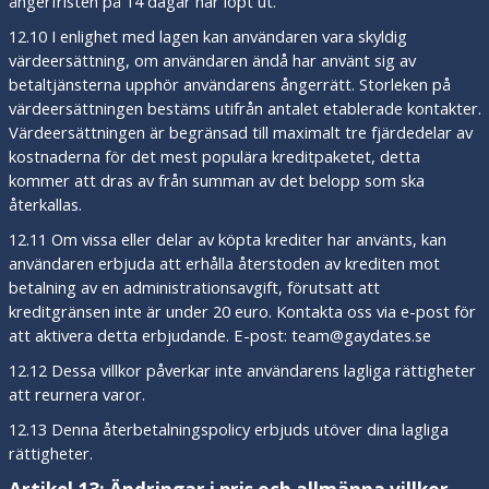
ångerfristen på 14 dagar har löpt ut.
12.10 I enlighet med lagen kan användaren vara skyldig
värdeersättning, om användaren ändå har använt sig av
betaltjänsterna upphör användarens ångerrätt. Storleken på
värdeersättningen bestäms utifrån antalet etablerade kontakter.
Värdeersättningen är begränsad till maximalt tre fjärdedelar av
kostnaderna för det mest populära kreditpaketet, detta
kommer att dras av från summan av det belopp som ska
återkallas.
12.11 Om vissa eller delar av köpta krediter har använts, kan
användaren erbjuda att erhålla återstoden av krediten mot
betalning av en administrationsavgift, förutsatt att
kreditgränsen inte är under 20 euro. Kontakta oss via e-post för
att aktivera detta erbjudande. E-post: team@gaydates.se
12.12 Dessa villkor påverkar inte användarens lagliga rättigheter
att reurnera varor.
12.13 Denna återbetalningspolicy erbjuds utöver dina lagliga
rättigheter.