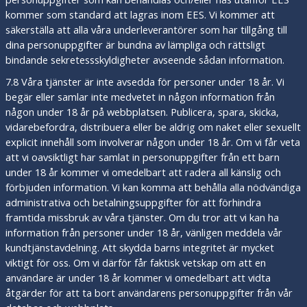
kommer som standard att lagras inom EES. Vi kommer att
säkerställa att alla våra underleverantörer som har tillgång till
dina personuppgifter är bundna av lämpliga och rättsligt
bindande sekretessskyldigheter avseende sådan information.
7.8 Våra tjänster är inte avsedda för personer under 18 år. Vi
begär eller samlar inte medvetet in någon information från
någon under 18 år på webbplatsen. Publicera, spara, skicka,
vidarebefordra, distribuera eller be aldrig om naket eller sexuellt
explicit innehåll som involverar någon under 18 år. Om vi får veta
att vi oavsiktligt har samlat in personuppgifter från ett barn
under 18 år kommer vi omedelbart att radera all känslig och
förbjuden information. Vi kan komma att behålla alla nödvändiga
administrativa och betalningsuppgifter för att förhindra
framtida missbruk av våra tjänster. Om du tror att vi kan ha
information från personer under 18 år, vänligen meddela vår
kundtjänstavdelning. Att skydda barns integritet är mycket
viktigt för oss. Om vi därför får faktisk vetskap om att en
användare är under 18 år kommer vi omedelbart att vidta
åtgärder för att ta bort användarens personuppgifter från vår