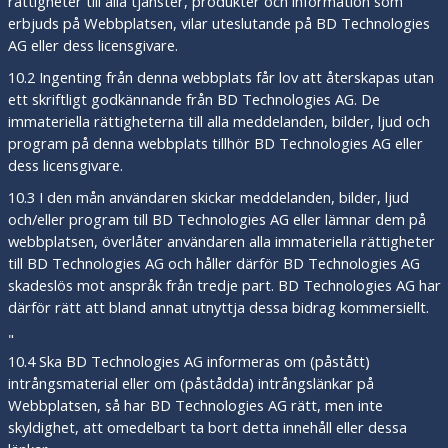
rättigheter till alla tjänster, produkter och information som
erbjuds på Webbplatsen, vilar uteslutande på BD Technologies
AG eller dess licensgivare.
10.2 Ingenting från denna webbplats får lov att återskapas utan
ett skriftligt godkännande från BD Technologies AG. De
immateriella rättigheterna till alla meddelanden, bilder, ljud och
program på denna webbplats tillhör BD Technologies AG eller
dess licensgivare.
10.3 I den mån användaren skickar meddelanden, bilder, ljud
och/eller program till BD Technologies AG eller lämnar dem på
webbplatsen, överlåter användaren alla immateriella rättigheter
till BD Technologies AG och håller därför BD Technologies AG
skadeslös mot anspråk från tredje part. BD Technologies AG har
därför rätt att bland annat utnyttja dessa bidrag kommersiellt.
"
10.4 Ska BD Technologies AG informeras om (påstått)
intrångsmaterial eller om (påstådda) intrångslänkar på
Webbplatsen, så har BD Technologies AG rätt, men inte
skyldighet, att omedelbart ta bort detta innehåll eller dessa