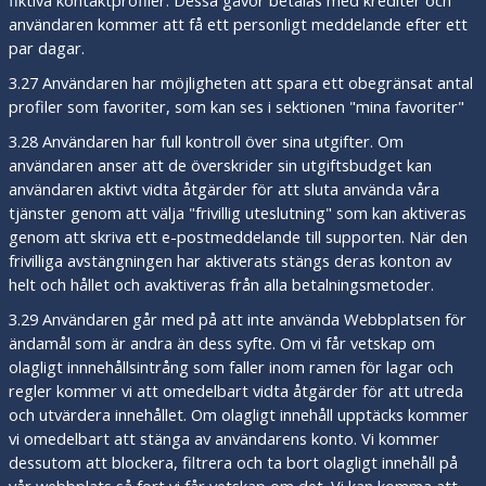
fiktiva kontaktprofiler. Dessa gåvor betalas med krediter och
användaren kommer att få ett personligt meddelande efter ett
par dagar.
3.27 Användaren har möjligheten att spara ett obegränsat antal
profiler som favoriter, som kan ses i sektionen "mina favoriter"
3.28 Användaren har full kontroll över sina utgifter. Om
användaren anser att de överskrider sin utgiftsbudget kan
användaren aktivt vidta åtgärder för att sluta använda våra
tjänster genom att välja "frivillig uteslutning" som kan aktiveras
genom att skriva ett e-postmeddelande till supporten. När den
frivilliga avstängningen har aktiverats stängs deras konton av
helt och hållet och avaktiveras från alla betalningsmetoder.
3.29 Användaren går med på att inte använda Webbplatsen för
ändamål som är andra än dess syfte. Om vi får vetskap om
olagligt innnehållsintrång som faller inom ramen för lagar och
regler kommer vi att omedelbart vidta åtgärder för att utreda
och utvärdera innehållet. Om olagligt innehåll upptäcks kommer
vi omedelbart att stänga av användarens konto. Vi kommer
dessutom att blockera, filtrera och ta bort olagligt innehåll på