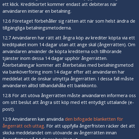
ett klick. Kreditkortet kommer endast att debiteras när
användaren initierar en betalning.
12.6 Företaget förbehåller sig rätten att när som helst ändra de
tillgängliga betalningsmetoderna.
12.7 Användaren har rätt att ångra köp av krediter köpta via ett
kreditpaket inom 14 dagar utan att ange skäl (ångerrätten). Om
användaren använder de köpta krediterna och tillhörande
tjänster inom dessa 14 dagar upphör ångerrätten.
Återbetalningar kommer att återbetalas med betalningsmetod
via banköverföring inom 14 dagar efter att användaren har
meddelat att de önskar utnyttja ångerrätten. I dessa fall måste
användaren alltid tillhandahålla ett bankkonto.
12.8 För att utöva ångerrätten måste användaren informera oss
om sitt beslut att ångra sitt köp med ett entydigt uttalande (e-
post).
12.9 Användaren kan använda
den bifogade blanketten för
ångerrätt och uttag
. För att uppfylla ångerfristen räcker det att
skicka meddelandet om utövande av ångerrätten innan