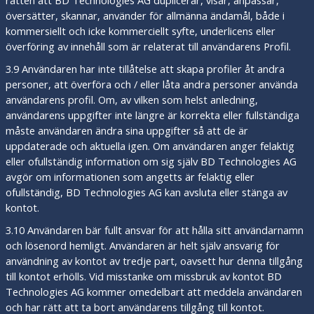
rätten att BD Technologies AG duplicerar, visar, anpassar,
översätter, skannar, använder för allmänna ändamål, både i
kommersiellt och icke kommerciellt syfte, underlicens eller
överföring av innehåll som är relaterat till användarens Profil.
3.9 Användaren har inte tillåtelse att skapa profiler åt andra
personer, att överföra och / eller låta andra personer använda
användarens profil. Om, av vilken som helst anledning,
användarens uppgifter inte längre är korrekta eller fullständiga
måste användaren ändra sina uppgifter så att de är
uppdaterade och aktuella igen. Om användaren anger felaktig
eller ofullständig information om sig själv BD Technologies AG
avgör om informationen som angetts är felaktig eller
ofullständig, BD Technologies AG kan avsluta eller stänga av
kontot.
3.10 Användaren bär fullt ansvar för att hålla sitt användarnamn
och lösenord hemligt. Användaren är helt själv ansvarig för
användning av kontot av tredje part, oavsett hur denna tillgång
till kontot erhölls. Vid misstanke om missbruk av kontot BD
Technologies AG kommer omedelbart att meddela användaren
och har rätt att ta bort användarens tillgång till kontot.