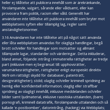
heller ej tillåtelse att publicera innehåll som är ärekränkande,
förolämpande, vulgärt, sårande eller våldsamt, eller kan
provocera fram politik, racism eller våld. Generellt har
användaren inte tillåtelse att publicera innehåll som bryter mot
webbplatsens syften eller tillämplig lag, regler samt
anständighetsnormer.
3.16 Användaren har inte tillåtelse att på något sätt använda
eller låta webbplatsen användas för olagliga handlingar, begå
brott och/eller för handlingar som motsätter sig allmänt
tillämpade lagar, standarder och värderingar. Detta inkluderar,
bland annat, följande: intrång i immateriella rättigheter av tredje
part (inklusive men ej begränsat till: upphovsrätter,
varumärkesrättigheter, rättigheter enligt europeiskt direktiv
96/9 om rättsligt skydd för databaser, patenträtt,
designrättigheter); stöld; olaglig och/eller kriminell spridning av
hemlig eller konfidentiell information; olaglig eller straffbar
spridning av olagligt innehåll, inklusive meddelanden och/eller
bilder samt ljudmaterial, inklusive rasistiska uttalanden, (barn)
pornografi, kriminell datatrafik, förolämpande uttalanden och så
kallade 'e-postbomber', datorintrång, (hacking) via Webbplats;