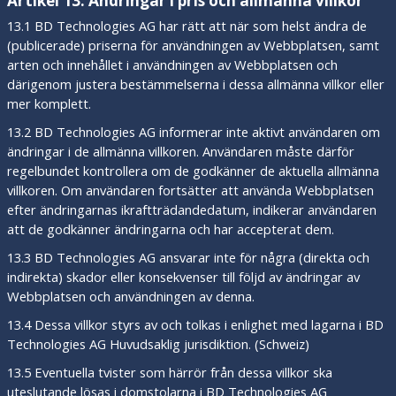
Artikel 13: Ändringar i pris och allmänna villkor
13.1 BD Technologies AG har rätt att när som helst ändra de
(publicerade) priserna för användningen av Webbplatsen, samt
arten och innehållet i användningen av Webbplatsen och
därigenom justera bestämmelserna i dessa allmänna villkor eller
mer komplett.
13.2 BD Technologies AG informerar inte aktivt användaren om
ändringar i de allmänna villkoren. Användaren måste därför
regelbundet kontrollera om de godkänner de aktuella allmänna
villkoren. Om användaren fortsätter att använda Webbplatsen
efter ändringarnas ikraftträdandedatum, indikerar användaren
att de godkänner ändringarna och har accepterat dem.
13.3 BD Technologies AG ansvarar inte för några (direkta och
indirekta) skador eller konsekvenser till följd av ändringar av
Webbplatsen och användningen av denna.
13.4 Dessa villkor styrs av och tolkas i enlighet med lagarna i BD
Technologies AG Huvudsaklig jurisdiktion. (Schweiz)
13.5 Eventuella tvister som härrör från dessa villkor ska
uteslutande lösas i domstolarna i BD Technologies AG